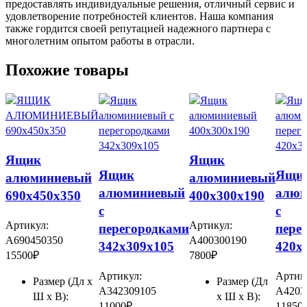
предоставлять индивидуальные решения, отличный сервис и
удовлетворение потребностей клиентов. Наша компания
также гордится своей репутацией надежного партнера с
многолетним опытом работы в отрасли.
Похожие товары
Ящик
Ящик
Ящик
Ящи
алюминиевый
алюминиевый
алюминиевый
алюм
690х450х350
400х300х190
с
с
Артикул:
Артикул:
перегородками
пере
А690450350
А400300190
342х309х105
420х
15500
₽
7800
₽
Артикул:
Артик
Размер (Дл x
Размер (Дл
А342309105
А4203
Ш x В):
x Ш x В):
11000
₽
11850