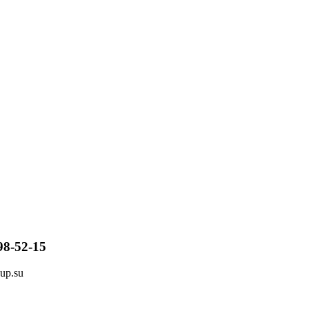
98-52-15
up.su